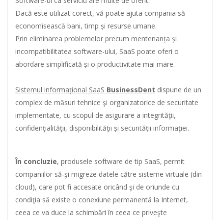
Software-ul ca serviciu are multe de oferit.
Dacă este utilizat corect, vă poate ajuta compania să
economisească bani, timp și resurse umane.
Prin eliminarea problemelor precum mentenanța și
incompatibilitatea software-ului, SaaS poate oferi o
abordare simplificată și o productivitate mai mare.
Sistemul informațional SaaS
BusinessDent
dispune de un
complex de măsuri tehnice şi organizatorice de securitate
implementate, cu scopul de asigurare a integrităţii,
confidenţialităţii, disponibilităţii și securității informaţiei.
În concluzie
, produsele software de tip SaaS, permit
companiilor să-şi migreze datele către sisteme virtuale (din
cloud), care pot fi accesate oricând şi de oriunde cu
condiţia să existe o conexiune permanentă la Internet,
ceea ce va duce la schimbări în ceea ce priveşte