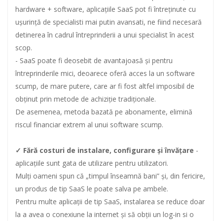
hardware + software, aplicațiile SaaS pot fi întreținute cu
ușurință de specialisti mai putin avansati, ne fiind necesară
detinerea în cadrul întreprinderii a unui specialist în acest
scop.
- SaaS poate fi deosebit de avantajoasă și pentru
întreprinderile mici, deoarece oferă acces la un software
scump, de mare putere, care ar fi fost altfel imposibil de
obținut prin metode de achiziție tradiționale.
De asemenea, metoda bazată pe abonamente, elimină
riscul financiar extrem al unui software scump.
✓ Fără costuri de instalare, configurare și învățare
-
aplicațiile sunt gata de utilizare pentru utilizatori.
Mulți oameni spun că „timpul înseamnă bani” și, din fericire,
un produs de tip SaaS le poate salva pe ambele.
Pentru multe aplicații de tip SaaS, instalarea se reduce doar
la a avea o conexiune la internet și să obții un log-in si o