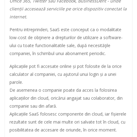
Office 365, Twitter sau Facebook, BusinessDent - unde
clienții accesează serviciile pe orice dispozitiv conectat la
internet.
Pentru intreprinderi, SaaS este conceput ca o modalitate
low-cost de obţinere a drepturilor de utilizare a software-
ului cu toate functionalitatile sale, după necesităţile
companiei, în schimbul unui abonament periodic.
Aplicațiile pot fi accesate online și pot folosite de la orice
calculator al companiei, cu ajutorul unui login și a unei
parole.
De asemenea o companie poate da acces la folosirea
aplicațiilor din cloud, oricărui angajat sau colaborator, din
companie sau din afară.
Aplicațiile SaaS folosesc componente din cloud, iar fișierele
rezultate sunt de cele mai multe ori salvate tot în cloud, cu
posibilitatea de accesare de oriunde, în orice moment.