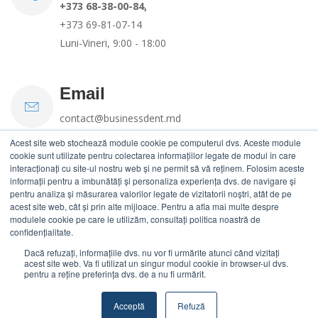
+373 68-38-00-84,
+373 69-81-07-14
Luni-Vineri, 9:00 - 18:00
Email
contact@businessdent.md
Acest site web stochează module cookie pe computerul dvs. Aceste module
cookie sunt utilizate pentru colectarea informațiilor legate de modul în care
interacționați cu site-ul nostru web și ne permit să vă reținem. Folosim aceste
informații pentru a îmbunătăți și personaliza experiența dvs. de navigare și
pentru analiza și măsurarea valorilor legate de vizitatorii noștri, atât de pe
acest site web, cât și prin alte mijloace. Pentru a afla mai multe despre
modulele cookie pe care le utilizăm, consultați politica noastră de
confidențialitate.
Termeni si conditii
|
Politica de utilizare cookie
Dacă refuzați, informațiile dvs. nu vor fi urmărite atunci când vizitați
acest site web. Va fi utilizat un singur modul cookie în browser-ul dvs.
pentru a reține preferința dvs. de a nu fi urmărit.
Copyright @
2026
www.BusinessDent.md.
Toate drepturile
Acceptă
Refuză
rezervate.