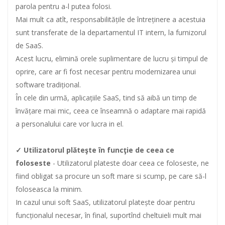
parola pentru a-l putea folosi.
Mai mult ca atît, responsabilitățile de întreținere a acestuia
sunt transferate de la departamentul IT intern, la furnizorul
de SaaS.
Acest lucru, elimină orele suplimentare de lucru și timpul de
oprire, care ar fi fost necesar pentru modernizarea unui
software tradițional.
În cele din urmă, aplicațiile SaaS, tind să aibă un timp de
învățare mai mic, ceea ce înseamnă o adaptare mai rapidă
a personalului care vor lucra in el.
✓ Utilizatorul plăteşte în funcţie de ceea ce
foloseste
- Utilizatorul plateste doar ceea ce foloseste, ne
fiind obligat sa procure un soft mare si scump, pe care să-l
foloseasca la minim.
In cazul unui soft SaaS, utilizatorul platește doar pentru
funcționalul necesar, în final, suportînd cheltuieli mult mai